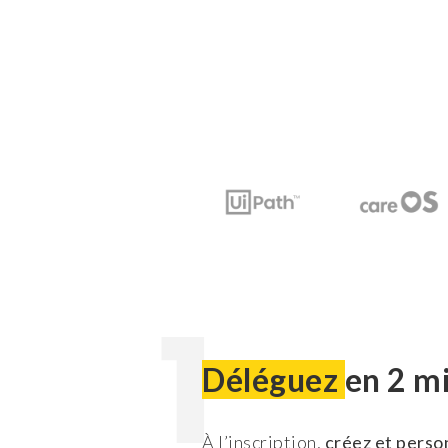
1
Déléguez
en 2 m
À l’inscription,
créez et perso