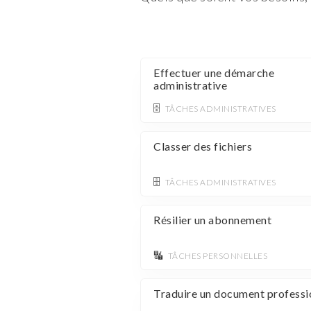
Effectuer une démarche
administrative
🗄️
TÂCHES ADMINISTRATIVES
Classer des fichiers
🗄️
TÂCHES ADMINISTRATIVES
Résilier un abonnement
🔣
TÂCHES PERSONNELLES
Traduire un document professi