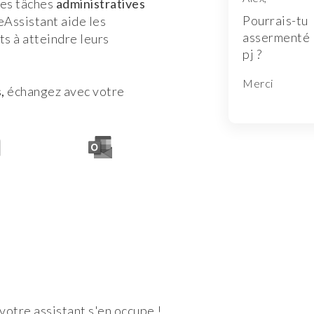
des tâches
administratives
Pourrais-
eAssistant aide les
assermenté 
s à atteindre leurs
pj ?
Merci
s,
échangez avec votre
Slide 2 of 3.
votre assistant s'en occupe !