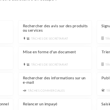
Rechercher des avis sur des produits
Sign
ou services
👨‍💻
🗄️
TÂCHES DE SECRÉTARIAT
TÂ
Mise en forme d'un document
Trie
👨‍💻
🗄️
TÂCHES DE SECRÉTARIAT
TÂ
Rechercher des informations sur un
Publ
e-mail
📣
📇
TÂCHES COMMERCIALES
TÂ
onnel
Relancer un impayé
Sais