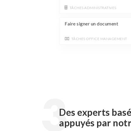
🗄️
TÂCHES ADMINISTRATIVES
Faire signer un document
💁‍♂️
TÂCHES OFFICE MANAGEMENT
3
Des experts basé
appuyés par not