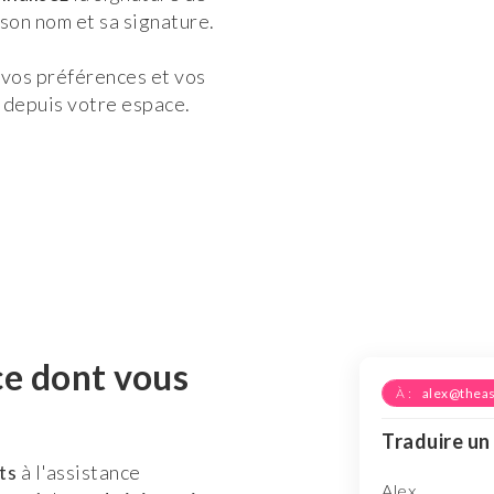
 son nom et sa signature.
 vos préférences et vos
é depuis votre espace.
ce dont vous
À :
alex@theas
Traduire un
ts
à l'assistance
Alex,