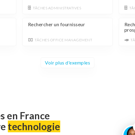
🗄️
🗄️
TÂCHES ADMINISTRATIVES
TÂ
Rechercher un fournisseur
Rech
pros
💁‍♂️
📣
TÂCHES OFFICE MANAGEMENT
T
Voir plus d'exemples
s en France
re
technologie