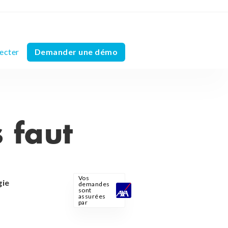
Demander une démo
ecter
s faut
Vos
gie
demandes
sont
assurées
par