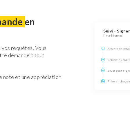
emande
en
Suivi - Signe
Il y a 3 heures
e vos requêtes. Vous
Attente de retou
otre demande à tout
Relance du conta
Envoi pour sign
ne note et une appréciation
Prise en charge