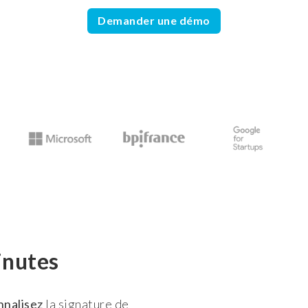
Demander une démo
inutes
nnalisez
la signature de