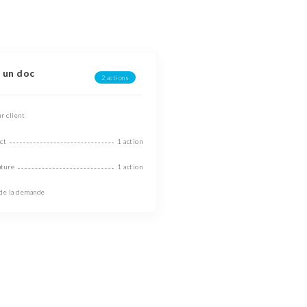
r un doc
2 actions
r client
ct
1 action
ature
1 action
 de la demande