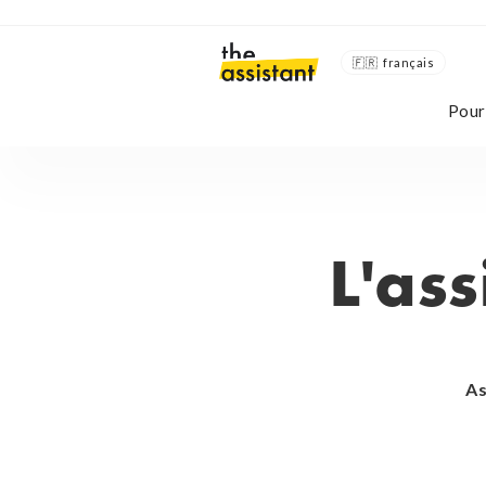
🇫🇷 français
Pour
L'ass
As