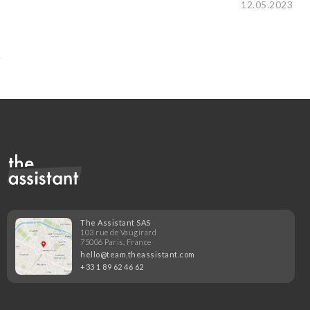
12.05.2023
The Assistant SAS
103 rue de Vaugirard
75006 Paris, France
hello@team.theassistant.com
+33 1 89 62 46 62