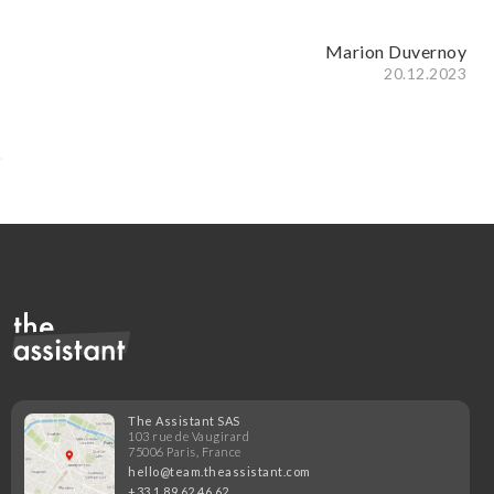
Marion Duvernoy
20.12.2023
The Assistant SAS
103 rue de Vaugirard
75006 Paris, France
hello@team.theassistant.com
+33 1 89 62 46 62