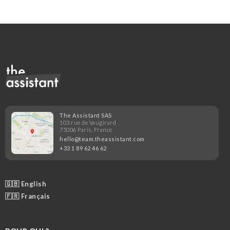
The Assistant SAS
103 rue de Vaugirard
75006 Paris, France
hello@team.theassistant.com
+33 1 89 62 46 62
🇬🇧 English
🇫🇷 Français